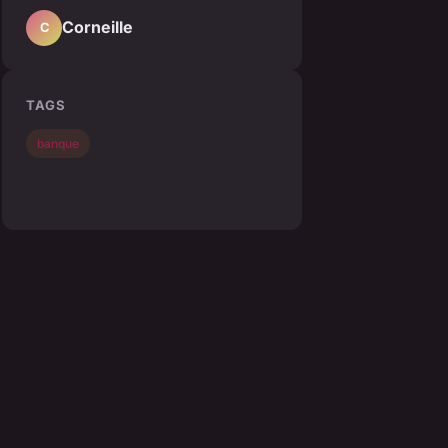
Corneille
C
TAGS
banque