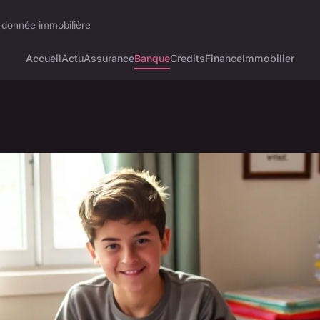
a donnée immobilière
Accueil
Actu
Assurance
Banque
Credits
Finance
Immobilier