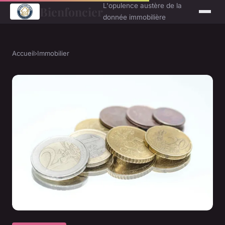
L'opulence austère de la
Bienfoncier
donnée immobilière
Accueil
›
Immobilier