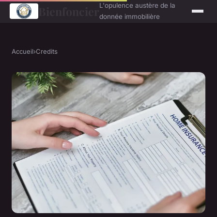
L'opulence austère de la
Bienfoncier
donnée immobilière
Accueil
›
Credits